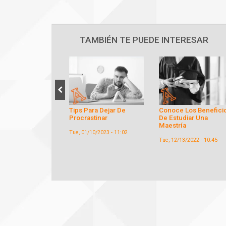
TAMBIÉN TE PUEDE INTERESAR
ara Dejar De
Conoce Los Beneficios
¿Cómo Elegir El Mejo
stinar
De Estudiar Una
Posgrado?
Maestría
10/2023 - 11:02
Wed, 11/09/2022 - 10:00
Tue, 12/13/2022 - 10:45