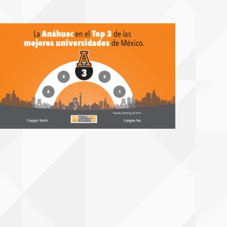
er Y Las
Nuevas Tendencias Del
Marca La Diferencia
es: Claves Para
Big Data Para Este 2022
Estudiando Un
e Peso
Posgrado
Tue, 02/08/2022 - 11:00
4/2022 - 11:00
Wed, 01/19/2022 - 11:30