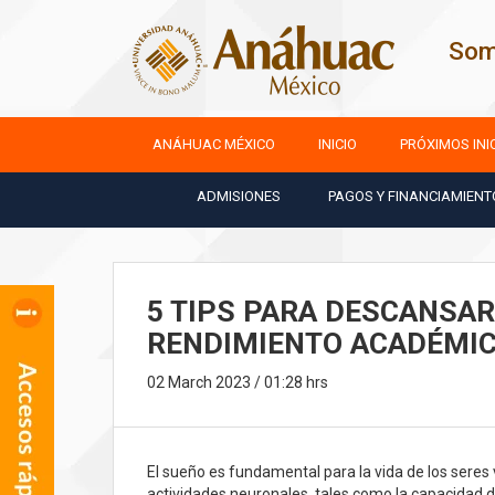
Som
ANÁHUAC MÉXICO
INICIO
PRÓXIMOS INI
ADMISIONES
PAGOS Y FINANCIAMIENT
5 TIPS PARA DESCANSAR
RENDIMIENTO ACADÉMI
02 March 2023 / 01:28 hrs
El sueño es fundamental para la vida de los seres 
actividades neuronales, tales como la capacidad 