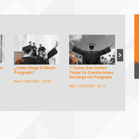
r
7 Cosas Que Debes
Las Principales
El Plac
Tomar En Cuenta Antes
Estrategias Del
Emocion
De Elegir Un Posgrado
Marketing De Moda
Bajar D
Wed, 10/05/2022 - 02:15
Tue, 08/02/2022 - 11:49
Tue, 05/2