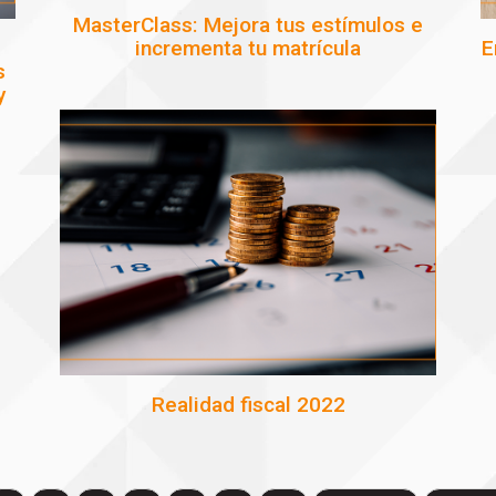
MasterClass: Mejora tus estímulos e
incrementa tu matrícula
E
s
y
Realidad fiscal 2022