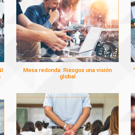
NI
Mesa redonda: Riesgos una visión
a
global