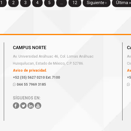
1
2
3
4
5
...
12
Siguiente ›
Última »
CAMPUS NORTE
C
Av. Universidad Anáhuac 46, Col. Lomas Anáhuac
Av
Huixquilucan, Estado de México, C.P. 52786.
Ci
Aviso de privacidad.
Av
+52 (55) 5627 0210 Ext.7100
+5
044 55 7969 3185
SÍGUENOS EN: