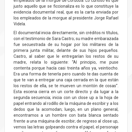
empleados de la morgue de Córdoba. Lo curioso es que
justo aquello que se ficcionaliza es lo que constituye la
evidencia documental real, que es la carta enviada por
los empleados de la morgue al presidente Jorge Rafael
Videla.
El documental inicia directamente, sin créditos ni títulos,
con el testimonio de Sara Castro; su madre embarazada
fue secuestrada de su hogar por los militares de la
primera junta militar, delante de sus hijos pequeños.
Castro, al saber que le entregarían los restos de su
madre, relata lo siguiente: “Al principio, me puse
contenta porque hacía casi treinta años ya, veintiocho.
Era una forma de tenerla pero cuando te das cuenta de
que te van a entregar una caja cerrada en la que están
los restos de ella, se te mueven un montón de cosas”.
Esta escena cierra en un corte directo y da lugar a la
segunda secuencia; inicia con un close up a la hoja de
papel entrando al rodillo de la máquina de escribir y a los
dedos que la acomodan; luego, en un plano general,
encontramos a un hombre con bata blanca sentado
frente a una máquina de escribir; de regreso al close up,
vemos las letras golpeando contra el papel; el personaje