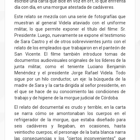
escribe una carta que dice en voz en off, lo que enfrenta
día con día, en una morgue atestada de cadáveres.
Este relato se mezcla con una serie de fotografías que
muestran al general Videla ataviado con el uniforme
militar, lo que permite exponer el título del filme: Sr.
Presidente. Luego, nuevamente se expone el testimonio
de Sara Castro y el de otros sobrevivientes junto con el
relato de los empleados que trabajaron en el panteón de
San Vicente. El filme también introduce tomas de
documentos audiovisuales originales de los líderes de la
junta militar, como el teniente Luciano Benjamín
Menéndez y el presidente Jorge Rafael Videla. Todo
sigue por un hilo conductor, un eje: la búsqueda de la
madre de Sara y la carta dirigida al señor presidente, en
el que se hace de su conocimiento las condiciones de
trabajo y de higiene de la morgue judicial de Córdoba.
El relato del documental es crudo y terrible; en la carta
se narra cómo se amontonaban los cuerpos en el
refrigerador de la morgue, que estaba diseñado para
seis cadáveres y llegaban, en ocasiones, hasta
veintiocho cuerpos; el personaje de la bata blanca narra
las consecuencias y los “ciertos inconvenientes” que