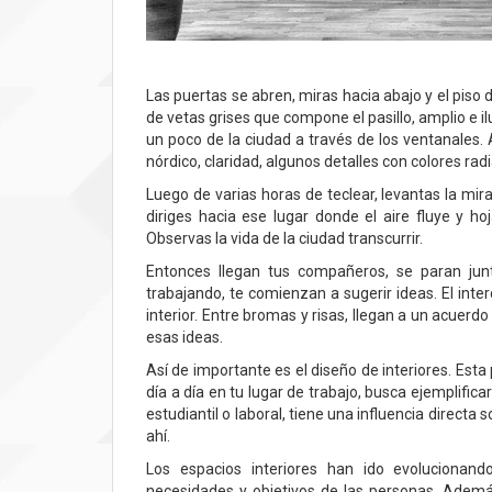
Las puertas se abren, miras hacia abajo y el piso
de vetas grises que compone el pasillo, amplio e
un poco de la ciudad a través de los ventanales. 
nórdico, claridad, algunos detalles con colores ra
Luego de varias horas de teclear, levantas la mira
diriges hacia ese lugar donde el aire fluye y 
Observas la vida de la ciudad transcurrir.
Entonces llegan tus compañeros, se paran junt
trabajando, te comienzan a sugerir ideas. El inte
interior. Entre bromas y risas, llegan a un acuerd
esas ideas.
Así de importante es el diseño de interiores. Esta
día a día en tu lugar de trabajo, busca ejemplific
estudiantil o laboral, tiene una influencia direc
ahí.
Los espacios interiores han ido evolucionan
necesidades y objetivos de las personas. Ademá