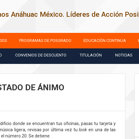
os Anáhuac México. Líderes de Acción Posit
CIOS
PROGRAMAS DE POSGRADO
EDUCACIÓN CONTINUA
O
CONVENIOS DE DESCUENTO
TITULACIÓN
NOTICIAS
ESTADO DE ÁNIMO
edificio donde se encuentran tus oficinas, pasas tu tarjeta y
úsica ligera, revisas por última vez tu
look
en una de las
a el número 20. Se detiene.