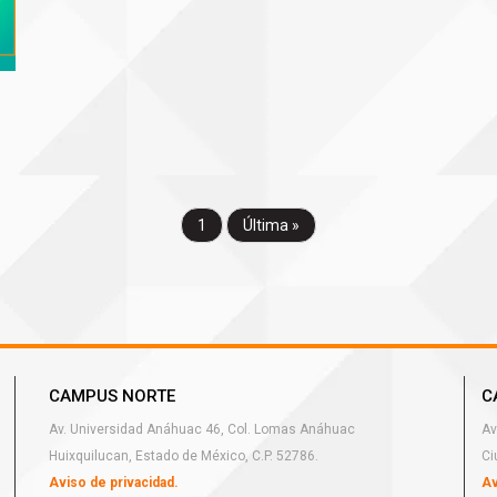
1
Última »
CAMPUS NORTE
C
Av. Universidad Anáhuac 46, Col. Lomas Anáhuac
Av
Huixquilucan, Estado de México, C.P. 52786.
Ci
Aviso de privacidad.
Av