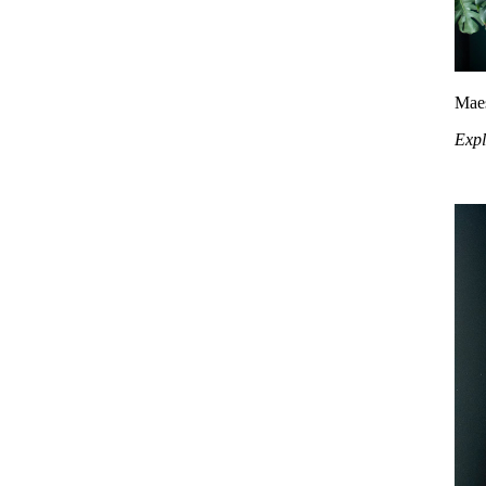
Maes
Expl