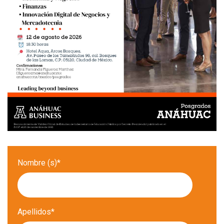
Nombre (s)
*
Apellidos
*